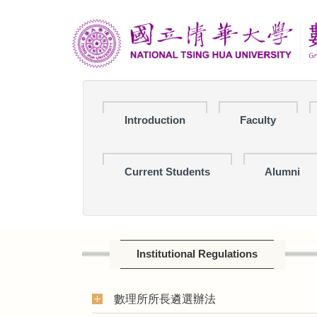
Jump
to
the
main
content
block
Introduction
Faculty
Current Students
Alumni
Institutional Regulations
數理所所長遴選辦法