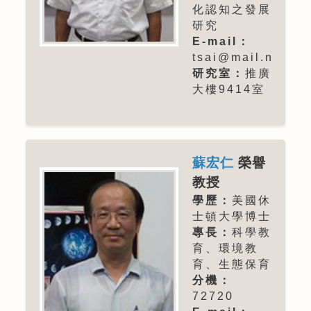
化認知之發展
研究
E-mail：
tsai@mail.nhcue
研究室：
推廣
大樓9414室
蘇宏仁
榮譽
教授
學歷：
美國休
士頓大學博士
專長：
科學教
育、環境教
育、生態保育
分機：
72720