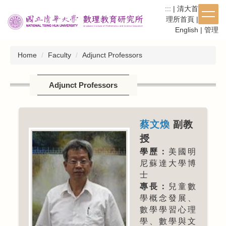
Jump
:::
|
清大首頁
|
數
to
理所首頁
|
繁體
|
the
English
|
管理
main
content
Home
Faculty
Adjunct Professors
block
Adjunct Professors
蔡文煥
副教
授
學歷：
美國明
尼蘇達大學博
士
專長：
兒童數
學概念發展、
數學學習心理
學、數學與文