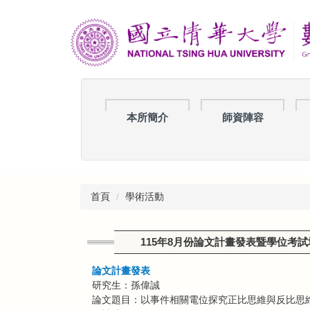
跳
到
主
要
內
容
區
本所簡介
師資陣容
首頁
學術活動
115年8月份論文計畫發表暨學位考試
論文計畫發表
研究生：孫偉誠
論文題目：以事件相關電位探究正比思維與反比思