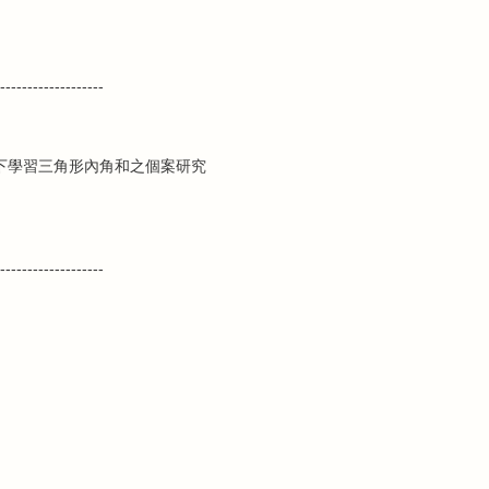
-------------------
下學習三角形內角和之個案研究
-------------------