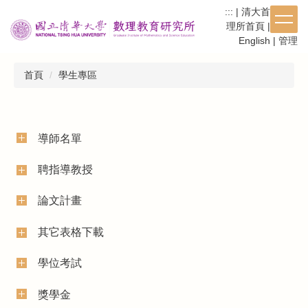
跳
:::
|
清大首頁
|
數
到
理所首頁
|
繁體
|
主
English
|
管理
要
內
首頁
學生專區
容
區
導師名單
聘指導教授
論文計畫
其它表格下載
學位考試
獎學金