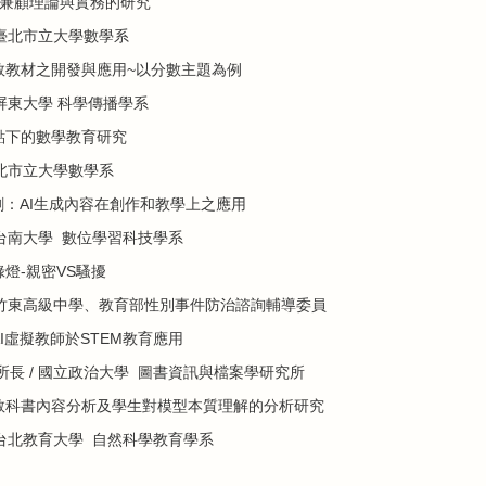
:兼顧理論與實務的研
究
臺北市立大學數學系
救教材之開發與應用~以分數主題為例
屏東大學 科學傳播學系
點下的數學教育研究
北市立大學數學系
創：AI生成內容在創作和教學上之應用
台南大學 數位學習科技學系
燈-親密VS騷擾
竹東高級中學、教育部性別事件防治諮詢輔導委員
I虛擬教師於STEM教育應用
所長
/
國立政治大學 圖書資訊與檔案學研究所
教科書內容分析及學生對模型本質理解的分析研究
台北教育大學 自然科學教育學系