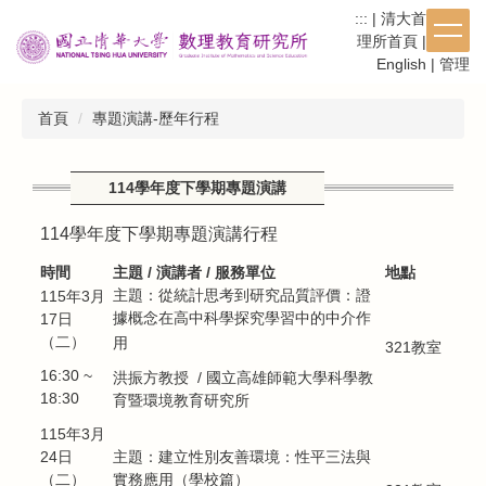
跳
:::
|
清大首頁
|
數
到
理所首頁
|
繁體
|
主
English
|
管理
要
內
首頁
專題演講-歷年行程
容
區
114學年度下學期專題演講
114學年度下學期專題演講行程
時間
主題 / 演講者 / 服務單位
地點
主題：
從統計思考到研究品質評價：證
115年3月
據概念在高中科學探究學習中的中介作
17日
（二）
用
321教室
16:30 ~
/
國立高雄師範大學科學教
洪振方教授
18:30
育暨環境教育研究所
115年3月
24日
主題：
建立性別友善環境：性平三法與
（二）
實務應用（學校篇）