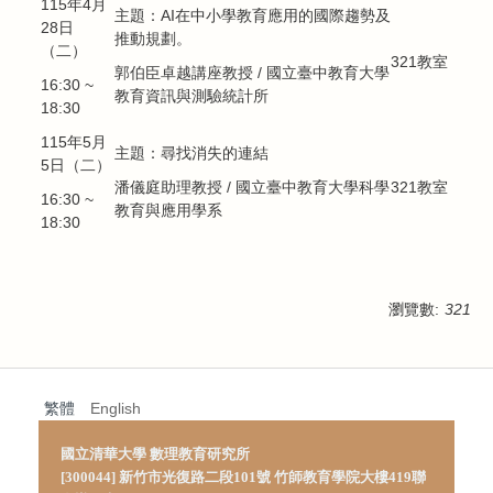
115年4月
主題：
AI在中小學教育應用的國際趨勢及
28日
推動規劃。
（二）
321教室
郭伯臣卓越講座教授
/ 國立
臺中教育大學
16:30 ~
教育資訊與測驗統計所
18:30
115年5月
主題：
尋找消失的連結
5日（二）
潘儀庭助理教授
/
國立臺中教育大學科學
321教室
16:30 ~
教育與應用學系
18:30
瀏覽數:
321
繁體
English
國立清華大學 數理教育研究所
[300044] 新竹市光復路二段101號 竹師教育學院大樓419聯