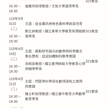
321教室
16:30 ~
施雅玲助理教授
/
元智大學護理學系
18:30
115年3月
31日
主題：
從金庸武俠角色看科學師資培育
（二）
鄭立婷教授
/
國立東華大學教育與潛能開
321教室
16:30 ~
發學系
18:30
115年4月
主題：
眼動研究揭示的數學與科學圖文
14日
整合歷程：從認知機制到教學實踐
（二）
321教室
吳昭容教授
/
國立臺灣師範大學教育心理
16:30 ~
與輔導學系
18:30
115年4月
主題：
問題導向學習在數理課程之應用
21日
與實踐
（二）
321教室
魏士軒助理教授
/ 國立
臺中教育大學數學
16:30 ~
教育學系
18:30